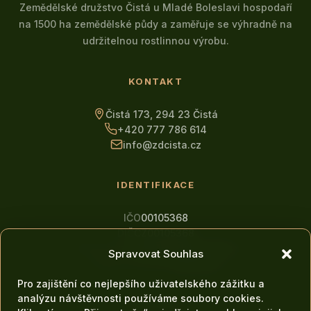
Zemědělské družstvo Čistá u Mladé Boleslavi hospodaří
na 1500 ha zemědělské půdy a zaměřuje se výhradně na
udržitelnou rostlinnou výrobu.
KONTAKT
Čistá 173, 294 23 Čistá
+420 777 786 614
info@zdcista.cz
IDENTIFIKACE
IČO
00105368
DIČ
CZ00105368
Právní forma
Zemědělské družstvo
Spravovat Souhlas
Datová schránka
fg3cwa8
Pro zajištění co nejlepšího uživatelského zážitku a
analýzu návštěvnosti používáme soubory cookies.
NAVIGACE